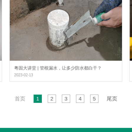
粤固大讲堂 | 管根漏水，让多少防水都白干？
2023-02-13
首页
1
2
3
4
5
尾页