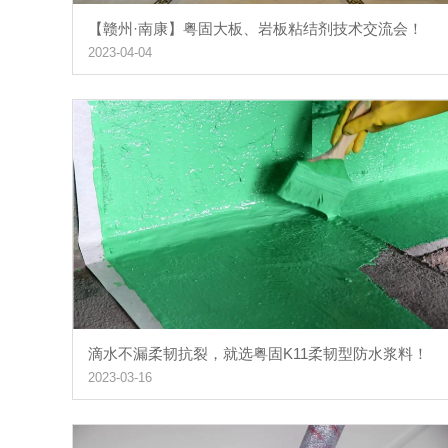
【赣州·南康】粤固大板、岩板粘结剂技术交流会！
2023-04-04
滴水不漏柔韧抗裂，就选粤固K11柔韧型防水浆料！
2023-03-16