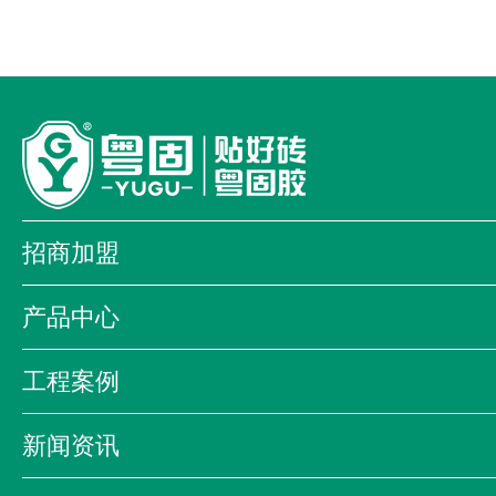
招商加盟
加盟优势
加盟流程
加盟店形象
产品中心
全国加盟商
我为品牌代言
防掉砖铺贴系统
经典系列
大顾
工程案例
金盾系列
装饰工程系列
商业案例
科教案例
酒店案例
海昕贝艺术漆
防伪查询系统
新闻资讯
合作伙伴
公司新闻
公司活动
行业资讯