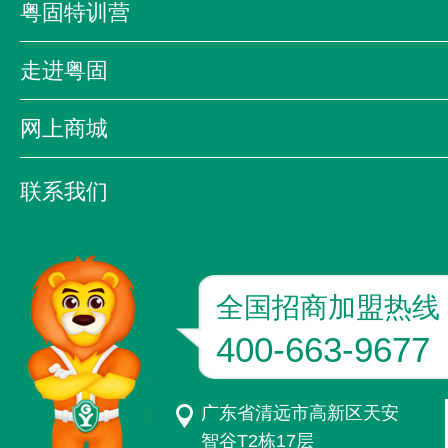
粤固特训营
企业影音
粤固特训营
粤固大讲堂
粤固之
走进粤固
质量万里行
公司简介
领导致辞
发展历程
网上商城
企业文化
资质荣誉
京东
天猫
联系我们
联系方式
加入我们
粤固版图
全国招商加盟热线
400-663-9677
广东省清远市高新区天安
智谷T2栋17层