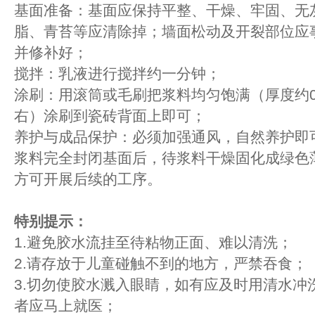
基面准备：基面应保持平整、干燥、牢固、无
脂、青苔等应清除掉；墙面松动及开裂部位应
并修补好；
搅拌：乳液进行搅拌约一分钟；
涂刷：用滚筒或毛刷把浆料均匀饱满（厚度约0
右）涂刷到瓷砖背面上即可；
养护与成品保护：必须加强通风，自然养护即
浆料完全封闭基面后，待浆料干燥固化成绿色
方可开展后续的工序。
特别提示：
1.避免胶水流挂至待粘物正面、难以清洗；
2.请存放于儿童碰触不到的地方，严禁吞食；
3.切勿使胶水溅入眼睛，如有应及时用清水冲
者应马上就医；