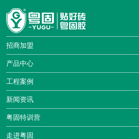
招商加盟
加盟优势
加盟流程
加盟店形象
产品中心
全国加盟商
我为品牌代言
防掉砖铺贴系统
经典系列
大顾
工程案例
金盾系列
装饰工程系列
商业案例
科教案例
酒店案例
海昕贝艺术漆
防伪查询系统
新闻资讯
合作伙伴
公司新闻
公司活动
行业资讯
粤固特训营
企业影音
粤固特训营
粤固大讲堂
粤固之
走进粤固