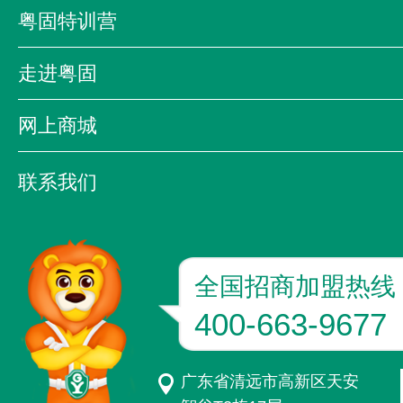
公司新闻
公司活动
行业资讯
粤固特训营
企业影音
粤固特训营
粤固大讲堂
粤固之
走进粤固
质量万里行
公司简介
领导致辞
发展历程
网上商城
企业文化
资质荣誉
京东
天猫
联系我们
联系方式
加入我们
粤固版图
全国招商加盟热线
400-663-9677
广东省清远市高新区天安