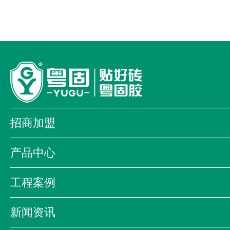
招商加盟
加盟优势
加盟流程
加盟店形象
产品中心
全国加盟商
我为品牌代言
防掉砖铺贴系统
经典系列
大顾
工程案例
金盾系列
装饰工程系列
商业案例
科教案例
酒店案例
海昕贝艺术漆
防伪查询系统
新闻资讯
合作伙伴