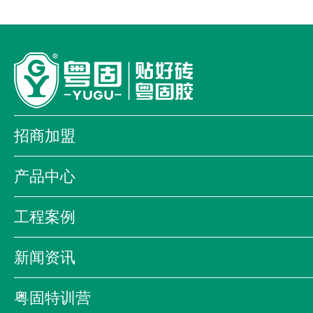
招商加盟
加盟优势
加盟流程
加盟店形象
产品中心
全国加盟商
我为品牌代言
防掉砖铺贴系统
经典系列
大顾
工程案例
金盾系列
装饰工程系列
商业案例
科教案例
酒店案例
海昕贝艺术漆
防伪查询系统
新闻资讯
合作伙伴
公司新闻
公司活动
行业资讯
粤固特训营
企业影音