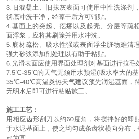
3.旧混凝土、旧抹灰表面可使用中性洗涤剂
彻底冲洗干净，经晾干后方可铺贴。
4.基面上的突起、疙瘩以及起壳、分层等疏
面浮浆，应将其刷除并用水冲洗。
5.底材疏松、吸水性强或表面浮尘脏物难清
强力砂浆添加剂处理以有助于粘贴。
6.光滑表面应使用界面处理剂对基面进行拉毛
7.5℃-35℃的天气无须用水预湿(吸水率大的
35℃-40℃高温炎热天气建议预先润湿基面，
无明水后即可进行粘贴施工。
施工工艺：
用相应齿形刮刀以约60度角，将搅拌好的即
于水泥基面上，使之均匀成条齿状横向分布，
㎡为宜。