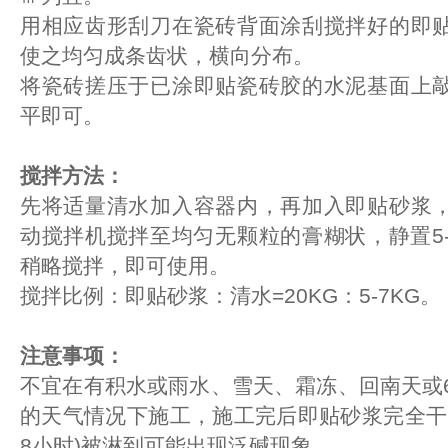
用相应齿形刮刀在瓷砖背面涂刮搅拌好的即
使之均匀成条齿状，横向分布。
将瓷砖搓压于已涂即贴瓷砖胶的水泥基面上
平即可。
搅拌方法：
先将适量清水加入容器内，再加入即贴砂浆
动搅拌机搅拌至均匀无颗粒的膏糊状，静置5-
稍略搅拌，即可使用。
搅拌比例：即贴砂浆：清水=20KG：5-7KG。
注意事项：
不宜在有积水或雨水、雪天、霜冻、回南天或
的天气情况下施工，施工完后即贴砂浆完全干固前
8小时)被淋到可能出现泛碱现象。