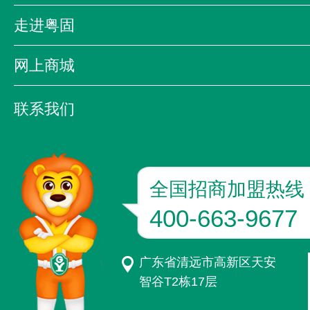
粤固特训营
粤固大讲堂
粤固之
走进粤固
质量万里行
公司简介
领导致辞
发展历程
网上商城
企业文化
资质荣誉
京东
天猫
联系我们
联系方式
加入我们
粤固版图
全国招商加盟热线
400-663-9677
广东省清远市高新区天安
智谷T2栋17层